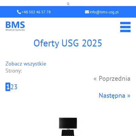
q
+48 502 46 57 78
info@bms-usg.pl
Oferty USG 2025
Zobacz wszystkie
Strony:
« Poprzednia
1
2
3
Następna »