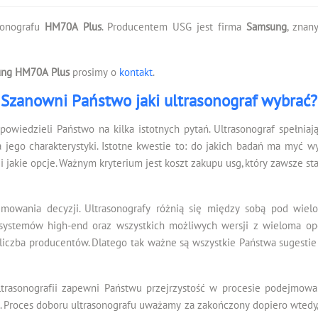
asonografu
HM70A Plus
. Producentem USG jest firma
Samsung
, znan
ng HM70A Plus
prosimy o
kontakt
.
Szanowni Państwo jaki ultrasonograf wybrać?
dpowiedzieli Państwo na kilka istotnych pytań. Ultrasonograf spełnia
 jego charakterystyki. Istotne kwestie to: do jakich badań ma myć wy
 jakie opcje. Ważnym kryterium jest koszt zakupu usg, który zawsze s
mowania decyzji. Ultrasonografy różnią się między sobą pod wiel
do systemów high-end oraz wszystkich możliwych wersji z wieloma o
iczba producentów. Dlatego tak ważne są wszystkie Państwa sugestie
trasonografii zapewni Państwu przejrzystość w procesie podejmowa
. Proces doboru ultrasonografu uważamy za zakończony dopiero wtedy