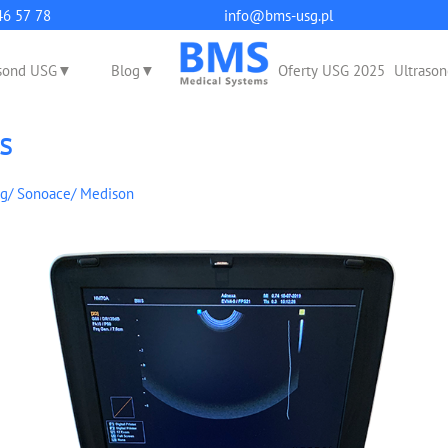
q
46 57 78
info@bms-usg.pl
sond USG
Blog
Oferty USG 2025
Ultrason
s
g/ Sonoace/ Medison