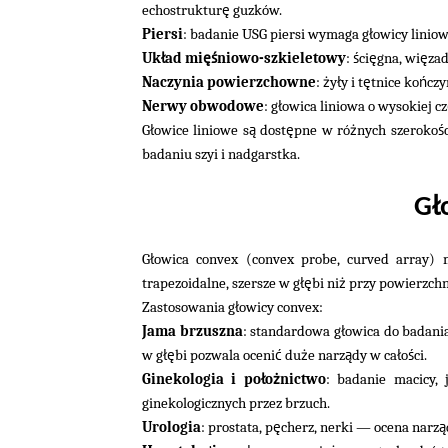
ę
echostruktur
guzków.
ł
Piersi
: badanie USG piersi wymaga g
owicy liniow
ł
ęś
ś
ę
ę
Uk
ad mi
niowo-szkieletowy
:
ci
gna, wi
za
ż
ł
ę
ń
Naczynia powierzchowne
:
y
y i t
tnice ko
czy
ł
Nerwy obwodowe
: g
owica liniowa o wysokiej cz
ł
ą
ę
ż
ś
G
owice liniowe s
dost
pne w ró
nych szeroko
badaniu szyi i nadgarstka.
ł
G
ł
G
owica convex (convex probe, curved array) 
łę
ż
trapezoidalne, szersze w g
bi ni
przy powierzchni
ł
Zastosowania g
owicy convex:
ł
Jama brzuszna
: standardowa g
owica do badani
łę
ć
ż
ą
ł
ś
w g
bi pozwala oceni
du
e narz
dy w ca
o
ci.
ł
ż
Ginekologia i po
o
nictwo
: badanie macicy, 
ginekologicznych przez brzuch.
ę
ą
Urologia
: prostata, p
cherz, nerki — ocena narz