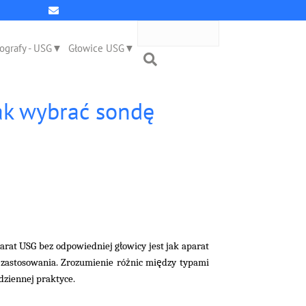
ografy - USG
Głowice USG
jak wybrać sondę
ł
parat USG bez odpowiedniej g
owicy jest jak aparat
ż
ę
astosowania. Zrozumienie ró
nic mi
dzy typami
dziennej praktyce.