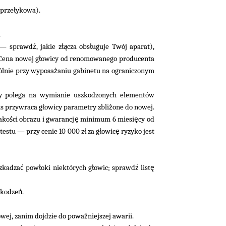
ł
 prze
ykowa).
.
ź
łą
ł
 — sprawd
, jakie z
cza obs
uguje Twój aparat),
ł
 Cena nowej g
owicy od renomowanego producenta
ż
gólnie przy wyposa
aniu gabinetu na ograniczonym
y polega na wymianie uszkodzonych elementów
ł
ż
is przywraca g
owicy parametry zbli
one do nowej.
ś
ę
ę
jako
ci obrazu i gwarancj
minimum 6 miesi
cy od
ł
ł
ę
 testu — przy cenie 10 000 z
za g
owic
ryzyko jest
ć
ł
ł
ź
ę
zkadza
pow
oki niektórych g
owic; sprawd
list
ń
zkodze
.
ż
wej, zanim dojdzie do powa
niejszej awarii.