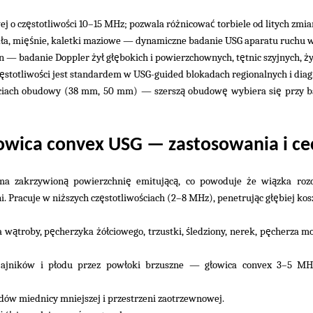
ę
ś
ż
ć
ej o cz
stotliwo
ci 10–15 MHz; pozwala ró
nicowa
torbiele od litych zmia
ł
ęś
d
a, mi
nie, kaletki maziowe — dynamiczne badanie USG aparatu ruchu 
ż
ł
łę
ę
ż
n — badanie Doppler
y
g
bokich i powierzchownych, t
tnic szyjnych,
ę
ś
stotliwo
ci jest standardem w USG-guided blokadach regionalnych i diag
ą
ę
ę
ciach obudowy (38 mm, 50 mm) — szersz
obudow
wybiera si
przy b
owica convex USG — zastosowania i ce
ą
ę
ą
ą
ż
ą
ma zakrzywion
powierzchni
emituj
c
, co powoduje
e wi
zka rozc
ż
ę
ś
ą
łę
. Pracuje w ni
szych cz
stotliwo
ciach (2–8 MHz), penetruj
c g
biej kos
ą
ę
ż
ł
ś
ę
a w
troby, p
cherzyka
ó
ciowego, trzustki,
ledziony, nerek, p
cherza mo
ł
ł
ł
jajników i p
odu przez pow
oki brzuszne — g
owica convex 3–5 MHz
dów miednicy mniejszej i przestrzeni zaotrzewnowej.