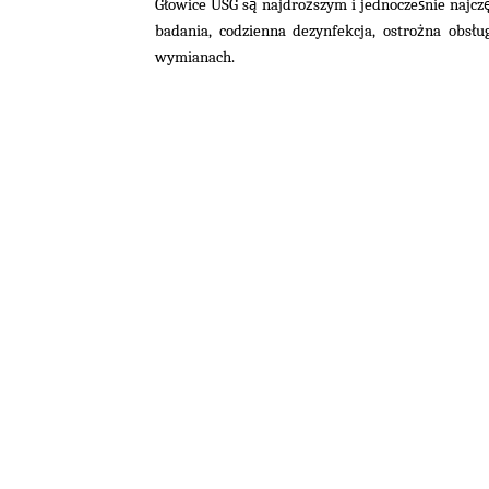
ł
ą
ż
ś
G
owice USG s
najdro
szym i jednocze
nie najcz
ż
ł
badania, codzienna dezynfekcja, ostro
na obs
u
wymianach.