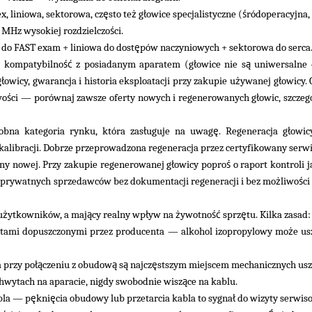
ę
ż
ł
ś
, liniowa, sektorowa, cz
sto te
g
owice specjalistyczne (
ródoperacyjna,
ś
8 MHz wysokiej rozdzielczo
ci.
ę
 do FAST exam + liniowa do dost
pów naczyniowych + sektorowa do serca
ść
ł
ą
 kompatybilno
z posiadanym aparatem (g
owice nie s
uniwersalne
ł
ż
ł
g
owicy, gwarancja i historia eksploatacji przy zakupie u
ywanej g
owicy.
ś
ł
wo
ci — porównaj zawsze oferty nowych i regenerowanych g
owic, szcze
ł
ę
ł
obna kategoria rynku, która zas
uguje na uwag
. Regeneracja g
owic
i kalibracji. Dobrze przeprowadzona regeneracja przez certyfikowany serw
ł
ś
y nowej. Przy zakupie regenerowanej g
owicy popro
o raport kontroli 
ż
ś
 prywatnych sprzedawców bez dokumentacji regeneracji i bez mo
liwo
ci
ż
ą
ł
ż
ść
ę
u
ytkowników, a maj
cy realny wp
yw na
ywotno
sprz
tu. Kilka zasad:
ż
atami dopuszczonymi przez producenta — alkohol izopropylowy mo
e us
łą
ą
ą
ę
a przy po
czeniu z obudow
s
najcz
stszym miejscem mechanicznych us
ą
hwytach na aparacie, nigdy swobodnie wisz
ce na kablu.
ę
ę
ł
bla — p
kni
cia obudowy lub przetarcia kabla to sygna
do wizyty serwiso