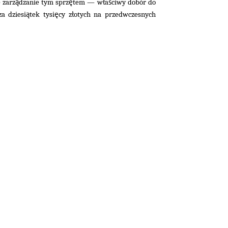
ą
ę
ł
ś
 zarz
dzanie tym sprz
tem — w
a
ciwy dobór do
ą
ę
ł
za dziesi
tek tysi
cy z
otych na przedwczesnych