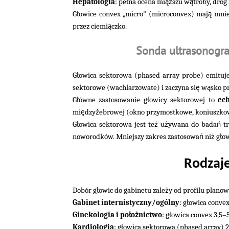
ł
ąż
ą
Hepatologia
: pe
na ocena mi
szu w
troby, dróg
ł
ą
G
owice convex „micro" (microconvex) maj
mnie
ą
przez ciemi
czko.
Sonda ultrasonogra
ł
G
owica sektorowa (phased array probe) emituj
ę
ą
sektorowe (wachlarzowate) i zaczyna si
w
sko p
ł
ł
G
ówne zastosowanie g
owicy sektorowej to
ec
ę
ż
mi
dzy
ebrowej (okno przymostkowe, koniuszko
ł
ż
ż
ń
G
owica sektorowa jest te
u
ywana do bada
tr
ń
ż
ł
noworodków. Mniejszy zakres zastosowa
ni
g
ow
Rodzaje
ł
ż
Dobór g
owic do gabinetu zale
y od profilu plano
ł
Gabinet internistyczny/ogólny
: g
owica convex
ł
ż
ł
Ginekologia i po
o
nictwo
: g
owica convex 3,5–
ł
Kardiologia
: g
owica sektorowa (phased array) 