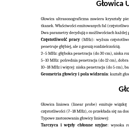
ł
G
owica U
ł
ł
G
owica ultrasonograficzna zawiera kryszta
y pie
ł
ś
ś
ę
tkanek. W
a
ciwo
ci emitowanych fal (cz
stotliwo
ą
ż
ś
ż
Dwa parametry decyduj
o mo
liwo
ciach ka
dej 
ę
ść
ż
ę
Cz
stotliwo
pracy
(MHz): wy
sza cz
stotliw
łę
ą
ś
ą
penetruje g
biej, ale z gorsz
rozdzielczo
ci
.
łę
2–5 MHz: g
boka penetracja (do 30 cm), niska ro
ś
5–10 MHz: po
rednia penetracja (do 12 cm), dobra
ę
10–18 MHz i wi
cej: niska penetracja (do 5 cm), b
ł
ł
ł
Geometria g
owicy i pola widzenia
: kszta
t g
o
ł
G
ł
ą
ę
G
owica liniowa (linear probe) emituje wi
zk
ę
ś
ł
ę
cz
stotliwo
ci (7–18 MHz), co przek
ada si
na do
ł
Typowe zastosowania g
owicy liniowej:
ę
ł
ł
Tarczyca i w
z
y ch
onne szyjne
: wysoka ro