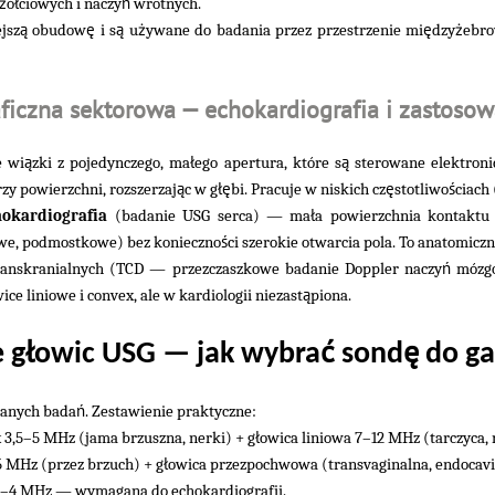
ż
ł
ń
ó
ciowych i naczy
wrotnych.
ą
ę
ą
ż
ę
ż
jsz
obudow
i s
u
ywane do badania przez przestrzenie mi
dzy
ebro
ficzna sektorowa — echokardiografia i zastosow
ą
ł
ą
e wi
zki z pojedynczego, ma
ego apertura, które s
sterowane elektronic
ą
łę
ę
ś
rzy powierzchni, rozszerzaj
c w g
bi. Pracuje w niskich cz
stotliwo
ciach
ł
hokardiografia
(badanie USG serca) — ma
a powierzchnia kontaktu
ś
we, podmostkowe) bez konieczno
ci szerokie otwarcia pola. To anatomiczn
ń
anskranialnych (TCD — przezczaszkowe badanie Doppler naczy
mózgo
ą
ice liniowe i convex, ale w kardiologii niezast
piona.
ł
ć
ę
 g
owic USG — jak wybra
sond
do ga
ń
wanych bada
. Zestawienie praktyczne:
ł
 3,5–5 MHz (jama brzuszna, nerki) + g
owica liniowa 7–12 MHz (tarczyca,
ł
5 MHz (przez brzuch) + g
owica przezpochwowa (transvaginalna, endocavi
2–4 MHz — wymagana do echokardiografii.