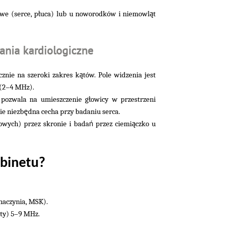
ł
ą
we (serce, p
uca) lub u noworodków i niemowl
t
ania kardiologiczne
ą
znie na szeroki zakres k
tów. Pole widzenia jest
 (2–4 MHz).
ł
 pozwala na umieszczenie g
owicy w przestrzeni
ę
ie niezb
dna cecha przy badaniu serca.
ń
ą
wych) przez skronie i bada
przez ciemi
czko u
binetu?
 naczynia, MSK).
ty) 5–9 MHz.