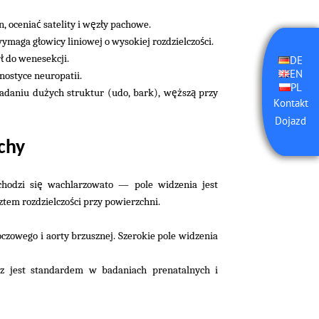
ć
ę
ł
n, ocenia
satelity i w
z
y pachowe.
ł
ś
wymaga g
owicy liniowej o wysokiej rozdzielczo
ci.
ł
y
do wenesekcji.
DE
EN
nostyce neuropatii.
PL
ż
ęż
ą
adaniu du
ych struktur (udo, bark), w
sz
przy
Kontakt
Dojazd
chy
ę
hodzi si
wachlarzowato — pole widzenia jest
ś
ztem rozdzielczo
ci przy powierzchni.
czowego i aorty brzusznej. Szerokie pole widzenia
 jest standardem w badaniach prenatalnych i