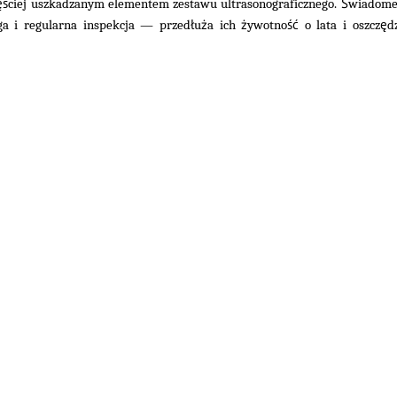
ęś
Ś
ciej uszkadzanym elementem zestawu ultrasonograficznego.
wiadome
ł
ż
ż
ść
ę
ga i regularna inspekcja — przed
u
a ich
ywotno
o lata i oszcz
d