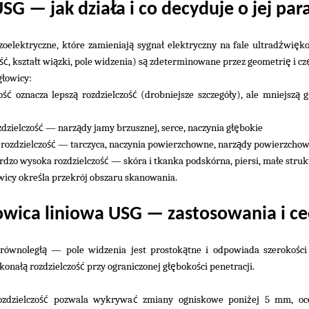
ł
SG — jak dzia
a i co decyduje o jej pa
ą
ł
ź
ę
zoelektryczne, które zamieniaj
sygna
elektryczny na fale ultrad
wi
ko
ść
ł
ą
ą
ę
, kszta
t wi
zki, pole widzenia) s
zdeterminowane przez geometri
i cz
ł
g
owicy:
ść
ą
ść
ł
ą
o
oznacza lepsz
rozdzielczo
(drobniejsze szczegó
y), ale mniejsz
g
ść
ą
łę
zdzielczo
— narz
dy jamy brzusznej, serce, naczynia g
bokie
ść
ą
 rozdzielczo
— tarczyca, naczynia powierzchowne, narz
dy powierzcho
ść
ł
ardzo wysoka rozdzielczo
— skóra i tkanka podskórna, piersi, ma
e struk
ś
wicy okre
la przekrój obszaru skanowania.
owica liniowa USG — zastosowania i ce
łą
ą
ś
równoleg
— pole widzenia jest prostok
tne i odpowiada szeroko
c
łą
ść
łę
ś
skona
rozdzielczo
przy ograniczonej g
boko
ci penetracji.
ść
ć
ż
zdzielczo
pozwala wykrywa
zmiany ogniskowe poni
ej 5 mm, oc