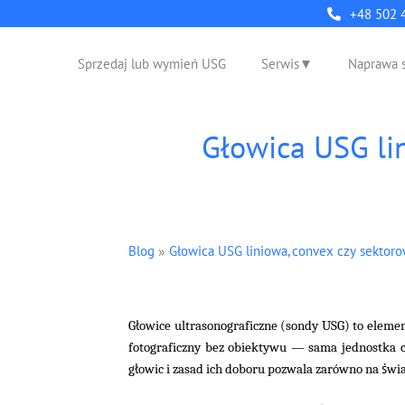
+48 502 
Sprzedaj lub wymień USG
Serwis
Naprawa 
Głowica USG lin
Blog
»
Głowica USG liniowa, convex czy sektor
ł
G
owice ultrasonograficzne (sondy USG) to elemen
fotograficzny bez obiektywu — sama jednostka ce
ł
ś
g
owic i zasad ich doboru pozwala zarówno na
wi