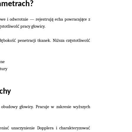
rametrach?
ą
ą
we i odwrotnie — rejestruj
echa powracaj
ce z
ę
ść
ł
stotliwo
pracy g
owicy.
łę
ść
ż
ę
ść
boko
penetracji tkanek. Ni
sza cz
stotliwo
wne
tury
chy
ł
ż
i obudowy g
owicy. Pracuje w zakresie wy
szych
ć
ć
enia
unaczynienie Dopplera i charakteryzowa