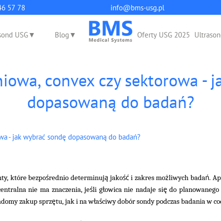
q
46 57 78
info@bms-usg.pl
sond USG
Blog
Oferty USG 2025
Ultrason
iowa, convex czy sektorowa - 
dopasowaną do badań?
owa - jak wybrać sondę dopasowaną do badań?
ś
ą
ść
ż
ń
ty, które bezpo
rednio determinuj
jako
i zakres mo
liwych bada
. A
ś
ł
ę
ntralna nie ma znaczenia, je
li g
owica nie nadaje si
do planowanego z
ę
ł
ś
adomy zakup sprz
tu, jak i na w
a
ciwy dobór sondy podczas badania w co