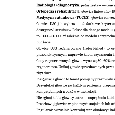
ł
Radiologia/diagnostyka
: pe
ny zestaw — convex
ł
Ortopedia i rehabilitacja
: g
owica liniowa 10–1
ł
Medycyna ratunkowa (POCUS)
: g
owica convex
ł
ć
G
owice USG jak wybra
— dodatkowe kryteria:
ę
ść
dost
pno
serwisu w Polsce dla danego modelu 
ł
ż
ę
to 5 000–50 000 z
zale
nie od modelu i cz
stotli
ż
bud
ecie.
ł
G
owice USG regenerowane (refurbished) to os
piezoelektrycznych, naprawie kabla, czyszczeniu 
ł
ą
Ceny regenerowanych g
owic wynosz
30–60% cen
ł
regeneratora. Unikaj g
owic sprzedawanych przez
ż
zbyt du
e.
ę
ł
Piel
gnacja g
owic to temat pomijany przez wielu 
ł
ż
Dezynfekuj g
owice po ka
dym pacjencie prepar
ś
kompatybilnych
rodków w instrukcji.
ł
ęż
Nie zginaj kabla g
owicy ostro — napr
enia kabl
ł
Przechowuj g
owice w pionowych stojakach lub uc
Regularnie wizualnie kontroluj stan obudowy i ka