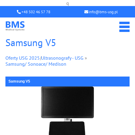
q
+48 502 46 57 78
info@bms-usg.pl
Samsung V5
Oferty USG 2025
|
Ultrasonografy - USG
»
Samsung/ Sonoace/ Medison
Samsung V5