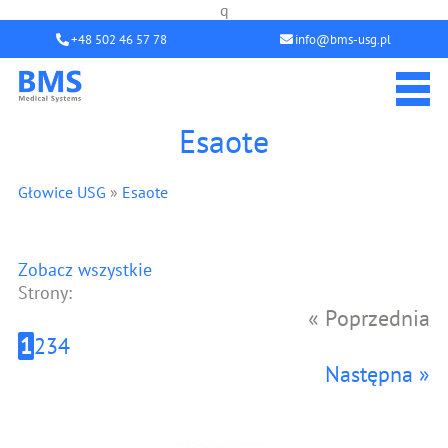
q
+48 502 46 57 78
info@bms-usg.pl
Esaote
Głowice USG
»
Esaote
Zobacz wszystkie
Strony:
« Poprzednia
1
2
3
4
Następna »