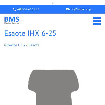
q
+48 502 46 57 78
info@bms-usg.pl
Esaote IHX 6-25
Głowice USG
»
Esaote