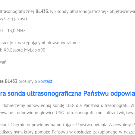
ultrasonograficznej
BL433
. Typ sondy ultrasonograficznej - objętościo
ższej jakości.
0 – 13,0 MHz.
racuje z następującymi ultrasonografami:
ab X9, Esaote MyLab x90
wań:
te BL433
prosimy o
kontakt
.
ra sonda ultrasonograficzna Państwu odpowi
i dobierzemy odpowiednią sondę USG dla Państwa ultrasonografu. W 
żywane i odnowione głowice USG - ultrasonograficzne - ultradźwiękowe
sługi. Chętnie odpowiemy na nurtujące Państwa pytania. Zapewnimy 
kacyjnym, który pomoże Państwu w obsłudze zakupionego w naszej f