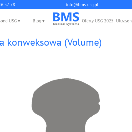
q
46 57 78
info@bms-usg.pl
sond USG
Blog
Oferty USG 2025
Ultrason
ca konweksowa (Volume)