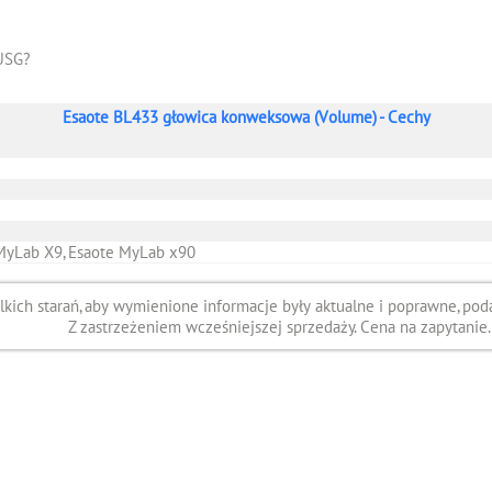
USG?
Esaote BL433 głowica konweksowa (Volume) - Cechy
 MyLab X9, Esaote MyLab x90
ich starań, aby wymienione informacje były aktualne i poprawne, poda
Z zastrzeżeniem wcześniejszej sprzedaży. Cena na zapytanie.