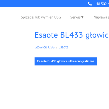
+48 502 
Sprzedaj lub wymień USG
Serwis
Naprawa 
Esaote BL433 głowi
Głowice USG
»
Esaote
Esaote BL433 głowica ultrasonograficzna