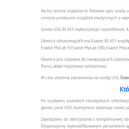
Na tej stronie znajdziecie Państwo opis sondy 
ceniony producent urządzeń medycznych o najwy
Sonda USG BL433 wykorzystuje częstotliwość 4,
Głowica ultrasonograficzna Esaote BL433 współp
Esaote MyLab 9, Esaote MyLab E80, Esaote MyL
Głowica jest używana do następujących zastoso
Piersi, układ mięśniowo-szkieletowy
W celu złożenia zamówienia na sondę USG
Esao
Któ
Po uzyskaniu wszelkich niezbędnych informacj
głowic, sond USG. Asortyment obejmuje nowe, u
Zapraszamy do skorzystania z kompleksowej ob
Dysponujemy wykwalifikowanym personelem apli