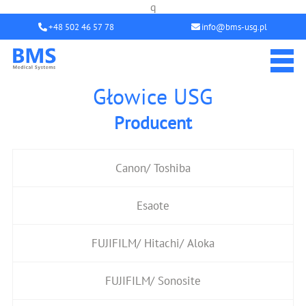
q
+48 502 46 57 78
info@bms-usg.pl
Głowice USG
Producent
Canon/ Toshiba
Esaote
FUJIFILM/ Hitachi/ Aloka
FUJIFILM/ Sonosite