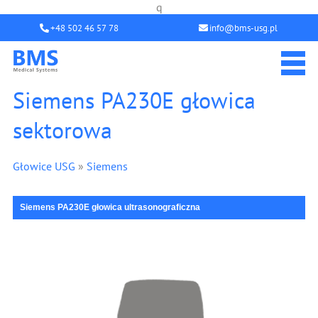
q
+48 502 46 57 78
info@bms-usg.pl
Siemens PA230E głowica
sektorowa
Głowice USG
»
Siemens
Siemens PA230E głowica ultrasonograficzna