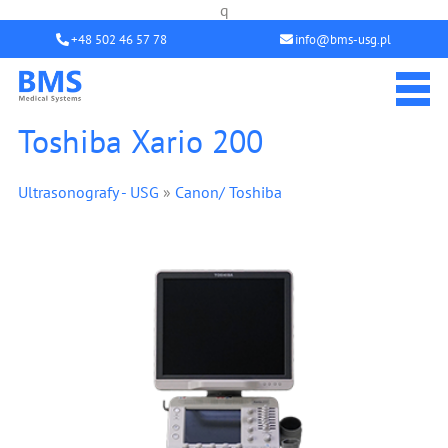
q
+48 502 46 57 78
info@bms-usg.pl
Toshiba Xario 200
Ultrasonografy - USG
»
Canon/ Toshiba