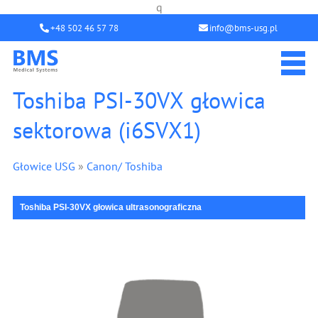
q
+48 502 46 57 78
info@bms-usg.pl
Toshiba PSI-30VX głowica
sektorowa (i6SVX1)
Głowice USG
»
Canon/ Toshiba
Toshiba PSI-30VX głowica ultrasonograficzna