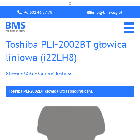
q
+48 502 46 57 78
info@bms-usg.pl
Toshiba PLI-2002BT głowica
liniowa (i22LH8)
Głowice USG
»
Canon/ Toshiba
Toshiba PLI-2002BT głowica ultrasonograficzna