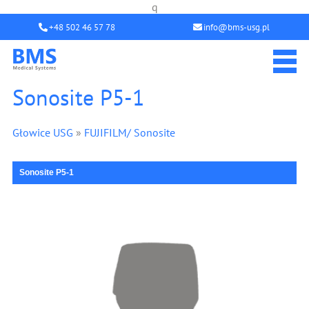
q
+48 502 46 57 78
info@bms-usg.pl
Sonosite P5-1
Głowice USG
»
FUJIFILM/ Sonosite
Sonosite P5-1