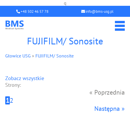
q
+48 502 46 57 78
info@bms-usg.pl
FUJIFILM/ Sonosite
Głowice USG
»
FUJIFILM/ Sonosite
Zobacz wszystkie
Strony:
« Poprzednia
1
2
Następna »