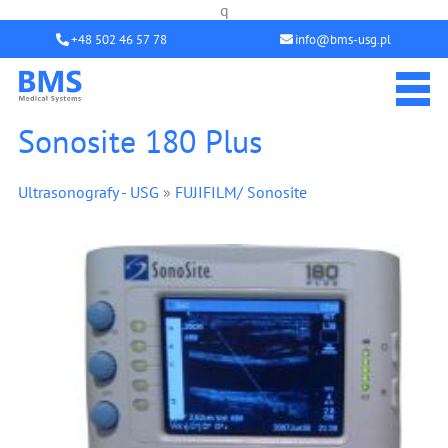
q
+48 502 46 57 78
info@bms-usg.pl
Sonosite 180 Plus
Ultrasonografy - USG
»
FUJIFILM/ Sonosite