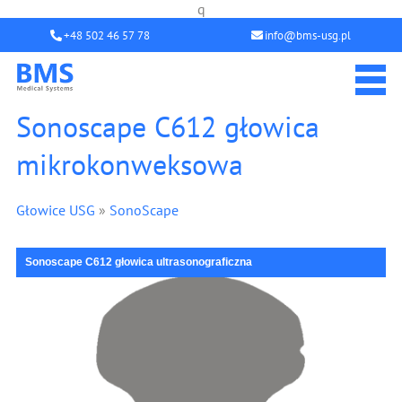
q
+48 502 46 57 78
info@bms-usg.pl
Sonoscape C612 głowica
mikrokonweksowa
Głowice USG
»
SonoScape
Sonoscape C612 głowica ultrasonograficzna