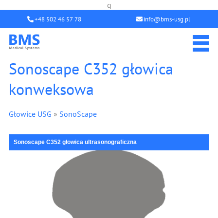
q
+48 502 46 57 78
info@bms-usg.pl
Sonoscape C352 głowica
konweksowa
Głowice USG
»
SonoScape
Sonoscape C352 głowica ultrasonograficzna