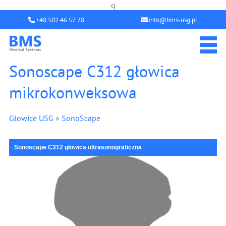
q
+48 502 46 57 78
info@bms-usg.pl
Sonoscape C312 głowica
mikrokonweksowa
Głowice USG
»
SonoScape
Sonoscape C312 głowica ultrasonograficzna