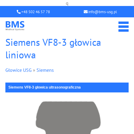
q
+48 502 46 57 78
info@bms-usg.pl
Siemens VF8-3 głowica
liniowa
Głowice USG
»
Siemens
Siemens VF8-3 głowica ultrasonograficzna