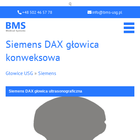
q
+48 502 46 57 78
info@bms-usg.pl
Siemens DAX głowica
konweksowa
Głowice USG
»
Siemens
Siemens DAX głowica ultrasonograficzna