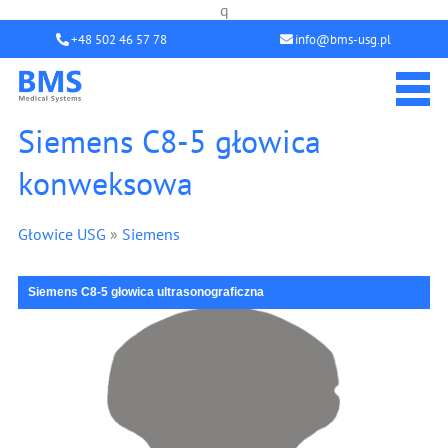
q
+48 502 46 57 78
info@bms-usg.pl
Siemens C8-5 głowica
konweksowa
Głowice USG
»
Siemens
Siemens C8-5 głowica ultrasonograficzna