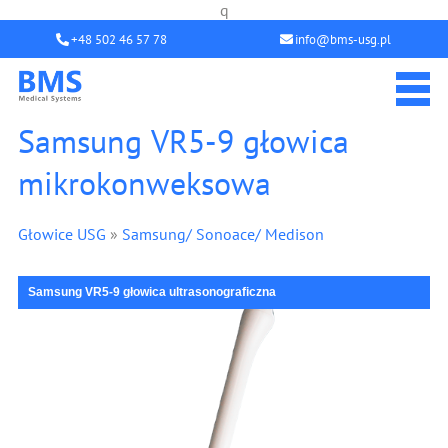
q
+48 502 46 57 78
info@bms-usg.pl
Samsung VR5-9 głowica
mikrokonweksowa
Głowice USG
»
Samsung/ Sonoace/ Medison
Samsung VR5-9 głowica ultrasonograficzna