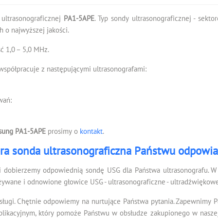
 ultrasonograficznej
PA1-5APE
. Typ sondy ultrasonograficznej - sekt
 o najwyższej jakości.
 1,0 – 5,0 MHz.
spółpracuje z następującymi ultrasonografami:
wań:
sung PA1-5APE
prosimy o
kontakt
.
ra sonda ultrasonograficzna Państwu odpowi
i dobierzemy odpowiednią sondę USG dla Państwa ultrasonografu. W 
żywane i odnowione głowice USG - ultrasonograficzne - ultradźwiękowe
sługi. Chętnie odpowiemy na nurtujące Państwa pytania. Zapewnimy 
kacyjnym, który pomoże Państwu w obsłudze zakupionego w naszej f