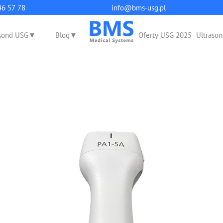
q
46 57 78
info@bms-usg.pl
sond USG
Blog
Oferty USG 2025
Ultrason