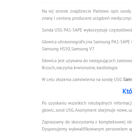
Na tej stronie znajdziecie Państwo opis sondy
znany i ceniony producent urządzeń medycznych
Sonda USG PA1-5APE wykorzystuje częstotliwość
Głowica ultrasonograficzna Samsung PA1-5APE w
Samsung HS50, Samsung V7
Głowica jest używana do następujących zastoso
Brzuch, naczynia krwionośne, kardiologia
W celu złożenia zamówienia na sondę USG
Sam
Któ
Po uzyskaniu wszelkich niezbędnych informacj
głowic, sond USG. Asortyment obejmuje nowe, u
Zapraszamy do skorzystania z kompleksowej ob
Dysponujemy wykwalifikowanym personelem apli