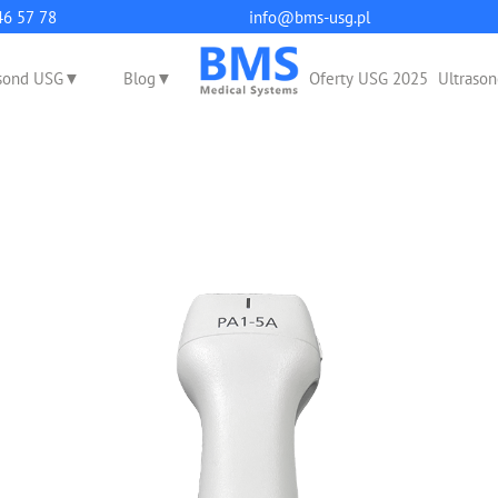
q
46 57 78
info@bms-usg.pl
sond USG
Blog
Oferty USG 2025
Ultrason