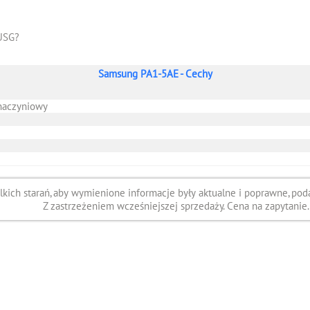
USG?
Samsung PA1-5AE - Cechy
 naczyniowy
ich starań, aby wymienione informacje były aktualne i poprawne, poda
Z zastrzeżeniem wcześniejszej sprzedaży. Cena na zapytanie.