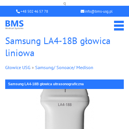
q
+48 502 46 57 78
info@bms-usg.pl
Samsung LA4-18B głowica
liniowa
Głowice USG
»
Samsung/ Sonoace/ Medison
Samsung LA4-18B głowica ultrasonograficzna