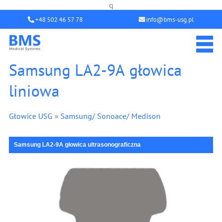
q
+48 502 46 57 78
info@bms-usg.pl
Samsung LA2-9A głowica
liniowa
Głowice USG
»
Samsung/ Sonoace/ Medison
Samsung LA2-9A głowica ultrasonograficzna