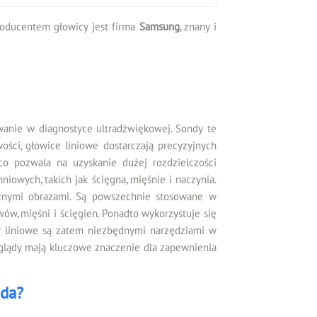
 Producentem głowicy jest firma
Samsung
, znany i
anie w diagnostyce ultradźwiękowej. Sondy te
wości, głowice liniowe dostarczają precyzyjnych
co pozwala na uzyskanie dużej rozdzielczości
iowych, takich jak ścięgna, mięśnie i naczynia.
aźnymi obrazami. Są powszechnie stosowane w
, mięśni i ścięgien. Ponadto wykorzystuje się
y liniowe są zatem niezbędnymi narzędziami w
glądy mają kluczowe znaczenie dla zapewnienia
ada?