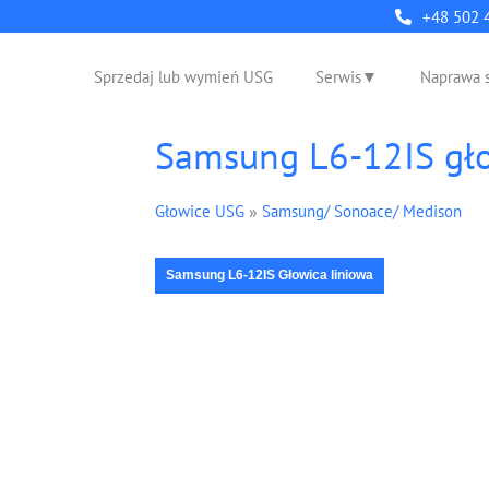
+48 502 
Sprzedaj lub wymień USG
Serwis
Naprawa 
Samsung L6-12IS gło
Głowice USG
»
Samsung/ Sonoace/ Medison
Samsung L6-12IS Głowica liniowa