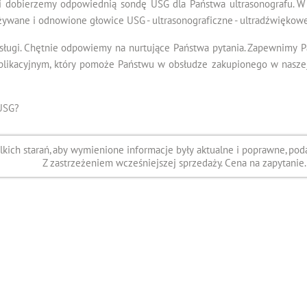
i dobierzemy odpowiednią sondę USG dla Państwa ultrasonografu. W 
żywane i odnowione głowice USG - ultrasonograficzne - ultradźwiękowe
sługi. Chętnie odpowiemy na nurtujące Państwa pytania. Zapewnimy 
kacyjnym, który pomoże Państwu w obsłudze zakupionego w naszej f
USG?
ich starań, aby wymienione informacje były aktualne i poprawne, poda
Z zastrzeżeniem wcześniejszej sprzedaży. Cena na zapytanie.