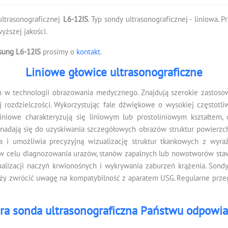
ultrasonograficznej
L6-12IS
. Typ sondy ultrasonograficznej - liniowa.
ższej jakości.
ung L6-12IS
prosimy o
kontakt
.
Liniowe głowice ultrasonograficzne
w technologii obrazowania medycznego. Znajdują szerokie zastosow
j rozdzielczości. Wykorzystując fale dźwiękowe o wysokiej częstotli
iniowe charakteryzują się liniowym lub prostoliniowym kształtem, 
nadają się do uzyskiwania szczegółowych obrazów struktur powierzchn
a i umożliwia precyzyjną wizualizację struktur tkankowych z wyr
 celu diagnozowania urazów, stanów zapalnych lub nowotworów stawów
alizacji naczyń krwionośnych i wykrywania zaburzeń krążenia. Sond
ży zwrócić uwagę na kompatybilność z aparatem USG. Regularne prze
ra sonda ultrasonograficzna Państwu odpowi