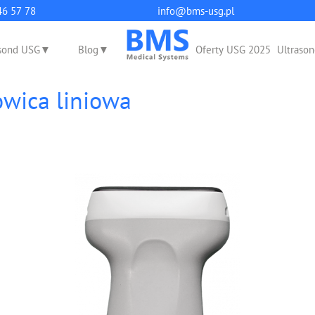
q
46 57 78
info@bms-usg.pl
sond USG
Blog
Oferty USG 2025
Ultrason
wica liniowa