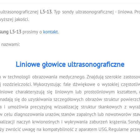
 ultrasonograficznej
L5-13
. Typ sondy ultrasonograficznej - liniowa. 
ższej jakości.
sung L5-13
prosimy o
kontakt
.
i nazwami:
Liniowe głowice ultrasonograficzne
w technologii obrazowania medycznego. Znajdują szerokie zastosow
j rozdzielczości. Wykorzystując fale dźwiękowe o wysokiej częstotli
iniowe charakteryzują się liniowym lub prostoliniowym kształtem, 
nadają się do uzyskiwania szczegółowych obrazów struktur powierzchn
a i umożliwia precyzyjną wizualizację struktur tkankowych z wyr
 celu diagnozowania urazów, stanów zapalnych lub nowotworów stawów
alizacji naczyń krwionośnych i wykrywania zaburzeń krążenia. Sond
ży zwrócić uwagę na kompatybilność z aparatem USG. Regularne prze