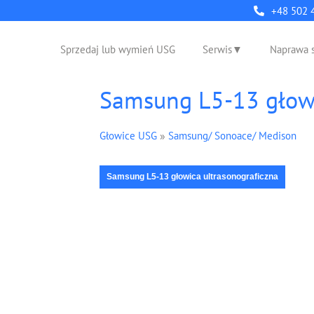
+48 502 
Sprzedaj lub wymień USG
Serwis
Naprawa 
Samsung L5-13 głowi
Głowice USG
»
Samsung/ Sonoace/ Medison
Samsung L5-13 głowica ultrasonograficzna