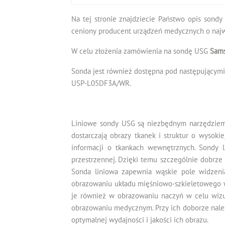
Na tej stronie znajdziecie Państwo opis sondy
ceniony producent urządzeń medycznych o najwy
W celu złożenia zamówienia na sondę USG
Sam
Sonda jest również dostępna pod następującym
USP-L05DF3A/WR.
Liniowe sondy USG są niezbędnym narzędziem 
dostarczają obrazy tkanek i struktur o wysokie
informacji o tkankach wewnętrznych. Sondy l
przestrzennej. Dzięki temu szczególnie dobrze 
Sonda liniowa zapewnia wąskie pole widzeni
obrazowaniu układu mięśniowo-szkieletowego w
je również w obrazowaniu naczyń w celu wizu
obrazowaniu medycznym. Przy ich doborze nale
optymalnej wydajności i jakości ich obrazu.