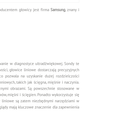
Producentem głowicy jest firma
Samsung
, znany i
anie w diagnostyce ultradźwiękowej. Sondy te
wości, głowice liniowe dostarczają precyzyjnych
co pozwala na uzyskanie dużej rozdzielczości
iowych, takich jak ścięgna, mięśnie i naczynia.
aźnymi obrazami. Są powszechnie stosowane w
, mięśni i ścięgien. Ponadto wykorzystuje się
y liniowe są zatem niezbędnymi narzędziami w
glądy mają kluczowe znaczenie dla zapewnienia