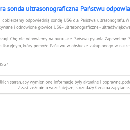
ra sonda ultrasonograficzna Państwu odpowi
i dobierzemy odpowiednią sondę USG dla Państwa ultrasonografu. W 
żywane i odnowione głowice USG - ultrasonograficzne - ultradźwiękowe
sługi. Chętnie odpowiemy na nurtujące Państwa pytania. Zapewnimy 
kacyjnym, który pomoże Państwu w obsłudze zakupionego w naszej f
USG?
ich starań, aby wymienione informacje były aktualne i poprawne, poda
Z zastrzeżeniem wcześniejszej sprzedaży. Cena na zapytanie.