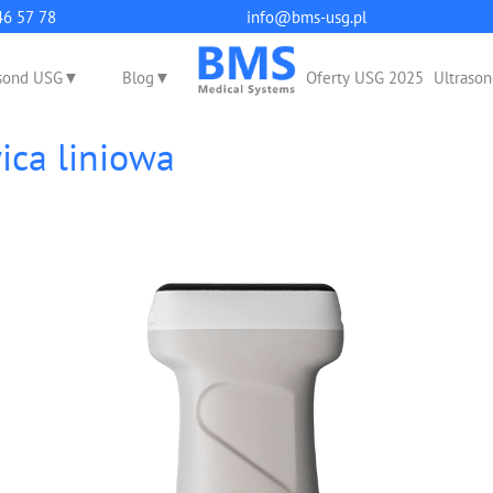
q
46 57 78
info@bms-usg.pl
sond USG
Blog
Oferty USG 2025
Ultrason
ca liniowa