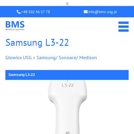
q
+48 502 46 57 78
info@bms-usg.pl
Samsung L3-22
Głowice USG
»
Samsung/ Sonoace/ Medison
Samsung L3-22