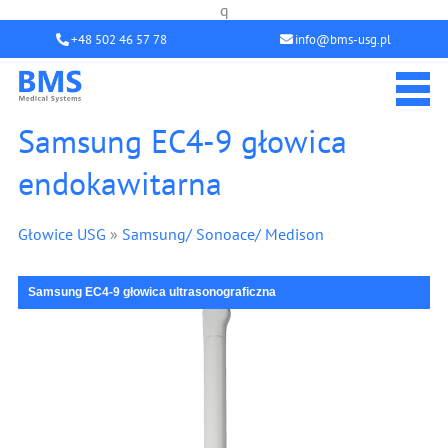
q
+48 502 46 57 78
info@bms-usg.pl
Samsung EC4-9 głowica
endokawitarna
Głowice USG
»
Samsung/ Sonoace/ Medison
Samsung EC4-9 głowica ultrasonograficzna