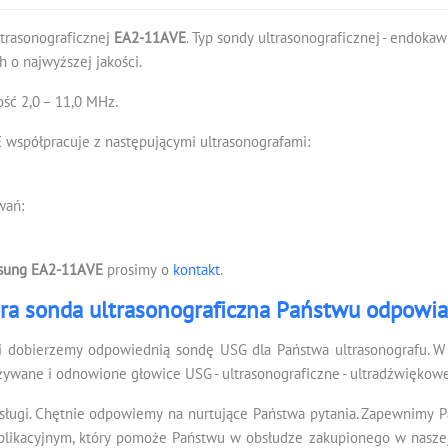
ltrasonograficznej
EA2-11AVE
. Typ sondy ultrasonograficznej - endoka
 o najwyższej jakości.
ść 2,0 – 11,0 MHz.
współpracuje z następującymi ultrasonografami:
wań:
sung EA2-11AVE
prosimy o
kontakt
.
ra sonda ultrasonograficzna Państwu odpowi
i dobierzemy odpowiednią sondę USG dla Państwa ultrasonografu. W 
żywane i odnowione głowice USG - ultrasonograficzne - ultradźwiękowe
sługi. Chętnie odpowiemy na nurtujące Państwa pytania. Zapewnimy 
kacyjnym, który pomoże Państwu w obsłudze zakupionego w naszej f