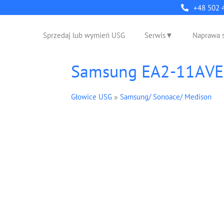
+48 502 
Sprzedaj lub wymień USG
Serwis
Naprawa 
Samsung EA2-11AVE
Głowice USG
»
Samsung/ Sonoace/ Medison