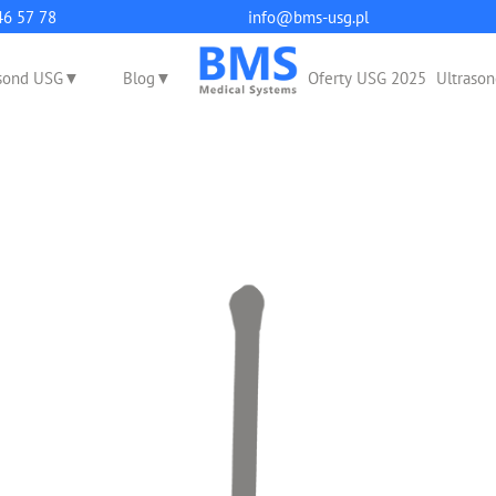
q
46 57 78
info@bms-usg.pl
sond USG
Blog
Oferty USG 2025
Ultrason