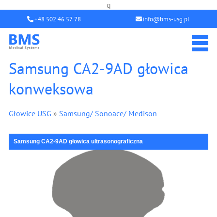
q
+48 502 46 57 78
info@bms-usg.pl
Samsung CA2-9AD głowica
konweksowa
Głowice USG
»
Samsung/ Sonoace/ Medison
Samsung CA2-9AD głowica ultrasonograficzna