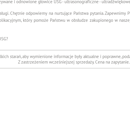
żywane i odnowione głowice USG - ultrasonograficzne - ultradźwiękowe
sługi. Chętnie odpowiemy na nurtujące Państwa pytania. Zapewnimy 
kacyjnym, który pomoże Państwu w obsłudze zakupionego w naszej f
USG?
ich starań, aby wymienione informacje były aktualne i poprawne, poda
Z zastrzeżeniem wcześniejszej sprzedaży. Cena na zapytanie.