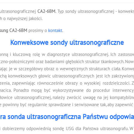
ultrasonograficznej
CA2-6BM
. Typ sondy ultrasonograficznej - konwe
 o najwyższej jakości.
sung CA2-6BM
prosimy o
kontakt
.
Konweksowe sondy ultrasonograficzne
ą i kluczową rolę w diagnostyce ultrasonograficznej. Ich zastoso
czno-położniczymi oraz badaniami głębokich struktur tkankowych. N
ając je w szczegółowy obraz o wewnętrznych strukturach ciała. Kon
chą konweksowych głowic ultraosonograficznych jest ich zakrzywion
dzenia, zapewniając równocześnie obrazy o wysokiej rozdzielczości
macica. Ponadto mogą być wykorzystywane do procedur interwencyj
wice ultrasonograficznej, należy zwrócić uwagę na jej kompatybilno
e powinny być regularnie sprawdzane i serwisowane tak, aby zapewnić 
ra sonda ultrasonograficzna Państwu odpowi
i dobierzemy odpowiednią sondę USG dla Państwa ultrasonografu. W 