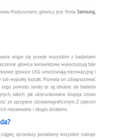
ksowa. Producentem głowicy jest firma
Samsung
,
wanie wiąże się przede wszystkim z badaniami
owoczesne głowice konweksowe wykorzystują fale
weksowe głowice USG umożliwiają nieinwazyjną i
y lub wypukły kształt. Pozwala on zdiagnozować
. Z tego powodu sondy te są idealne do badania
nych, takich jak ukierunkowana biopsja zmian
ść ze sprzętem ultrasonograficznym. Z zaleceń
ich niezawodne i długie działanie.
ada?
ciągłej sprzedaży posiadamy wszystkie rodzaje