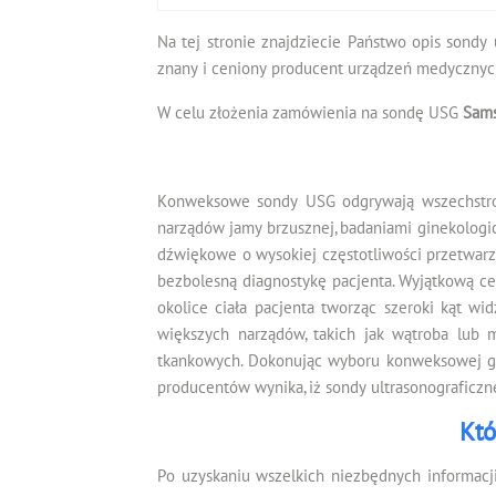
Na tej stronie znajdziecie Państwo opis sondy 
znany i ceniony producent urządzeń medycznych
W celu złożenia zamówienia na sondę USG
Sam
Konweksowe sondy USG odgrywają wszechstronn
narządów jamy brzusznej, badaniami ginekologi
dźwiękowe o wysokiej częstotliwości przetwarz
bezbolesną diagnostykę pacjenta. Wyjątkową ce
okolice ciała pacjenta tworząc szeroki kąt wi
większych narządów, takich jak wątroba lub 
tkankowych. Dokonując wyboru konweksowej gło
producentów wynika, iż sondy ultrasonograficzn
Któ
Po uzyskaniu wszelkich niezbędnych informacj