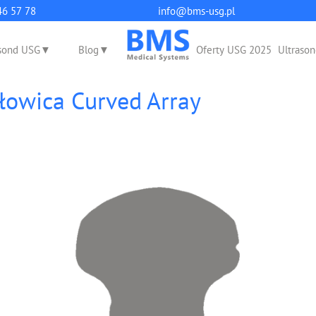
q
46 57 78
info@bms-usg.pl
sond USG
Blog
Oferty USG 2025
Ultrason
owica Curved Array