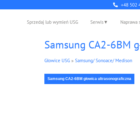
+48 502 
Sprzedaj lub wymień USG
Serwis
Naprawa 
Samsung CA2-6BM gł
Głowice USG
»
Samsung/ Sonoace/ Medison
Samsung CA2-6BM głowica ultrasonograficzna