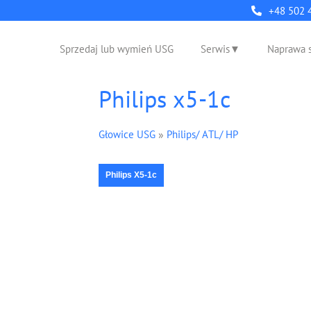
+48 502 
Sprzedaj lub wymień USG
Serwis
Naprawa 
Philips x5-1c
Głowice USG
»
Philips/ ATL/ HP
Philips X5-1c