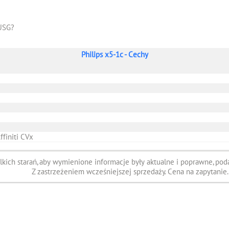
USG?
Philips x5-1c - Cechy
ffiniti CVx
ich starań, aby wymienione informacje były aktualne i poprawne, poda
Z zastrzeżeniem wcześniejszej sprzedaży. Cena na zapytanie.