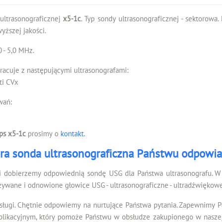
 ultrasonograficznej
x5-1c
. Typ sondy ultrasonograficznej - sektorowa
ższej jakości.
 - 5,0 MHz.
racuje z następującymi ultrasonografami:
iti CVx
wań:
ips x5-1c
prosimy o
kontakt
.
ra sonda ultrasonograficzna Państwu odpowi
i dobierzemy odpowiednią sondę USG dla Państwa ultrasonografu. W 
żywane i odnowione głowice USG - ultrasonograficzne - ultradźwiękowe
sługi. Chętnie odpowiemy na nurtujące Państwa pytania. Zapewnimy 
kacyjnym, który pomoże Państwu w obsłudze zakupionego w naszej f