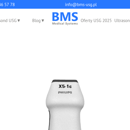
q
46 57 78
info@bms-usg.pl
sond USG
Blog
Oferty USG 2025
Ultrason