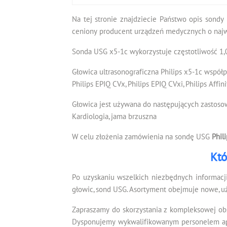
Na tej stronie znajdziecie Państwo opis sondy
ceniony producent urządzeń medycznych o najwy
Sonda USG x5-1c wykorzystuje częstotliwość 1,0
Głowica ultrasonograficzna Philips x5-1c współp
Philips EPIQ CVx, Philips EPIQ CVxi, Philips Affin
Głowica jest używana do następujących zastoso
Kardiologia, jama brzuszna
W celu złożenia zamówienia na sondę USG
Phil
Któ
Po uzyskaniu wszelkich niezbędnych informacj
głowic, sond USG. Asortyment obejmuje nowe, u
Zapraszamy do skorzystania z kompleksowej ob
Dysponujemy wykwalifikowanym personelem apli