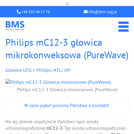
q
+48 502 46 57 78
info@bms-usg.pl
Philips mC12-3 głowica
mikrokonweksowa (PureWave)
Głowice USG
»
Philips/ ATL/ HP
Philips mC12-3 Głowica microconvex (PureWave)
W razie pytań prosimy Państwa o kontakt!
Na tej stronie znajdziecie Państwo opis sondy
ultrasonograficznej
mC12-3
. Typ sondy ultrasonograficznej -