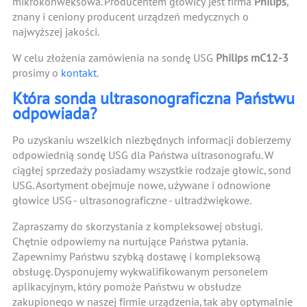
mikrokonweksowa. Producentem głowicy jest firma
Philips
,
znany i ceniony producent urządzeń medycznych o
najwyższej jakości.
W celu złożenia zamówienia na sondę USG
Philips mC12-3
prosimy o
kontakt
.
Która sonda ultrasonograficzna Państwu
odpowiada?
Po uzyskaniu wszelkich niezbędnych informacji dobierzemy
odpowiednią sondę USG dla Państwa ultrasonografu. W
ciągłej sprzedaży posiadamy wszystkie rodzaje głowic, sond
USG. Asortyment obejmuje nowe, używane i odnowione
głowice USG - ultrasonograficzne - ultradźwiękowe.
Zapraszamy do skorzystania z kompleksowej obsługi.
Chętnie odpowiemy na nurtujące Państwa pytania.
Zapewnimy Państwu szybką dostawę i kompleksową
obsługę. Dysponujemy wykwalifikowanym personelem
aplikacyjnym, który pomoże Państwu w obsłudze
zakupionego w naszej firmie urządzenia, tak aby optymalnie