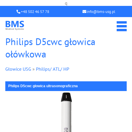
q
+48 502 46 57 78
info@bms-usg.pl
Philips D5cwc głowica
ołówkowa
Głowice USG
»
Philips/ ATL/ HP
Philips D5cwc głowica ultrasonograficzna