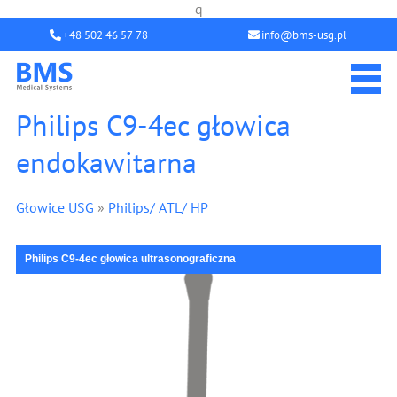
q
+48 502 46 57 78
info@bms-usg.pl
Philips C9-4ec głowica
endokawitarna
Głowice USG
»
Philips/ ATL/ HP
Philips C9-4ec głowica ultrasonograficzna