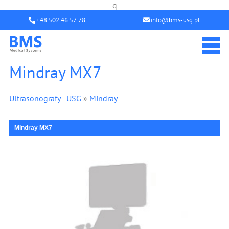
q
+48 502 46 57 78
info@bms-usg.pl
Mindray MX7
Ultrasonografy - USG
»
Mindray
Mindray MX7