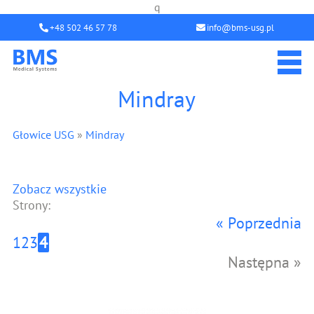
q
+48 502 46 57 78
info@bms-usg.pl
Mindray
Głowice USG
»
Mindray
Zobacz wszystkie
Strony:
« Poprzednia
1
2
3
4
Następna »