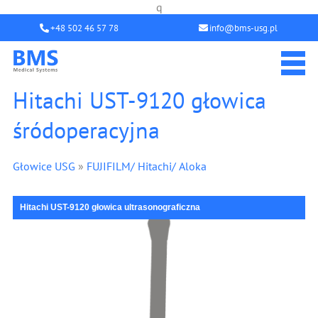
q
+48 502 46 57 78
info@bms-usg.pl
Hitachi UST-9120 głowica
śródoperacyjna
Głowice USG
»
FUJIFILM/ Hitachi/ Aloka
Hitachi UST-9120 głowica ultrasonograficzna