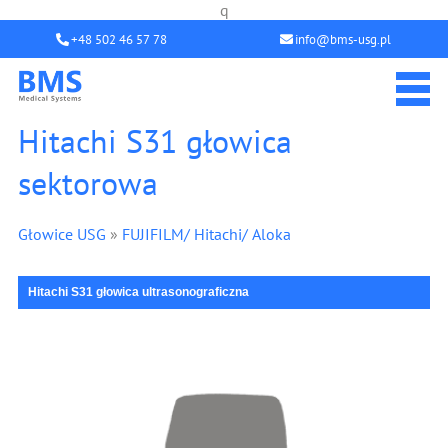
q
+48 502 46 57 78
info@bms-usg.pl
Hitachi S31 głowica
sektorowa
Głowice USG
»
FUJIFILM/ Hitachi/ Aloka
Hitachi S31 głowica ultrasonograficzna