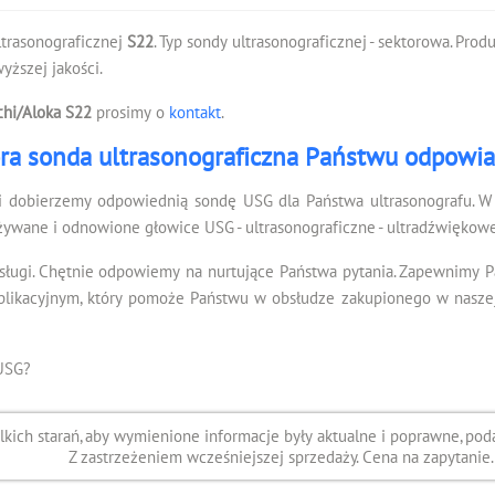
ltrasonograficznej
S22
. Typ sondy ultrasonograficznej - sektorowa. Pro
ższej jakości.
chi/Aloka S22
prosimy o
kontakt
.
ra sonda ultrasonograficzna Państwu odpowi
i dobierzemy odpowiednią sondę USG dla Państwa ultrasonografu. W 
żywane i odnowione głowice USG - ultrasonograficzne - ultradźwiękowe
sługi. Chętnie odpowiemy na nurtujące Państwa pytania. Zapewnimy 
kacyjnym, który pomoże Państwu w obsłudze zakupionego w naszej f
USG?
ich starań, aby wymienione informacje były aktualne i poprawne, poda
Z zastrzeżeniem wcześniejszej sprzedaży. Cena na zapytanie.