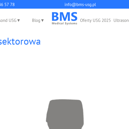
q
46 57 78
info@bms-usg.pl
sond USG
Blog
Oferty USG 2025
Ultrason
 sektorowa