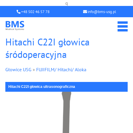
q
+48 502 46 57 78
info@bms-usg.pl
Hitachi C22I głowica
śródoperacyjna
Głowice USG
»
FUJIFILM/ Hitachi/ Aloka
Hitachi C22I głowica ultrasonograficzna