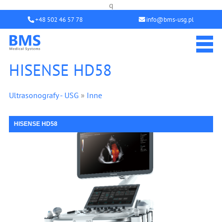
q
+48 502 46 57 78
info@bms-usg.pl
HISENSE HD58
Ultrasonografy - USG
»
Inne
HISENSE HD58