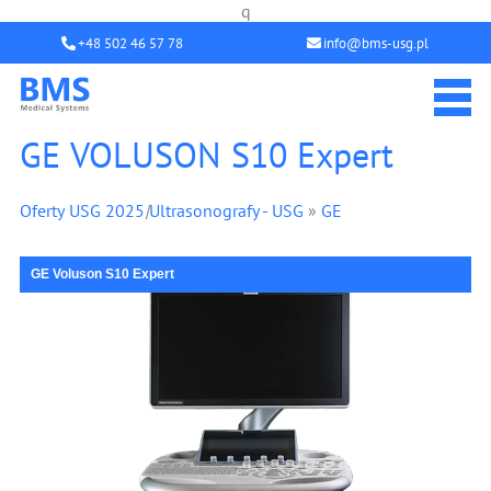
q
+48 502 46 57 78
info@bms-usg.pl
GE VOLUSON S10 Expert
Oferty USG 2025
|
Ultrasonografy - USG
»
GE
GE Voluson S10 Expert