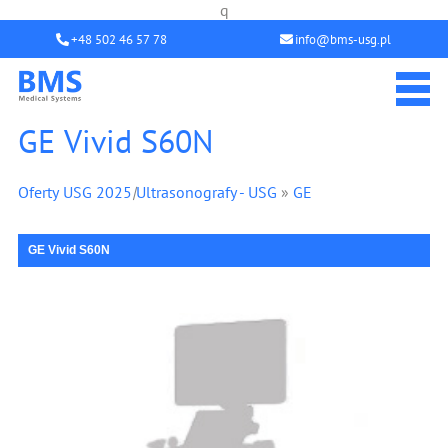
q
+48 502 46 57 78
info@bms-usg.pl
GE Vivid S60N
Oferty USG 2025
|
Ultrasonografy - USG
»
GE
GE Vivid S60N