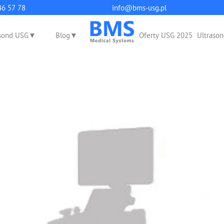
q
46 57 78
info@bms-usg.pl
sond USG
Blog
Oferty USG 2025
Ultrason