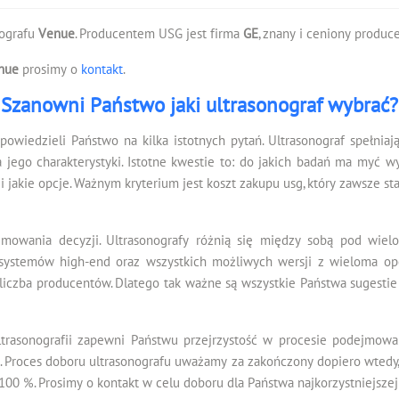
nografu
Venue
. Producentem USG jest firma
GE
, znany i ceniony produc
nue
prosimy o
kontakt
.
Szanowni Państwo jaki ultrasonograf wybrać?
dpowiedzieli Państwo na kilka istotnych pytań. Ultrasonograf spełnia
 jego charakterystyki. Istotne kwestie to: do jakich badań ma myć wy
 jakie opcje. Ważnym kryterium jest koszt zakupu usg, który zawsze s
mowania decyzji. Ultrasonografy różnią się między sobą pod wiel
do systemów high-end oraz wszystkich możliwych wersji z wieloma o
iczba producentów. Dlatego tak ważne są wszystkie Państwa sugestie
trasonografii zapewni Państwu przejrzystość w procesie podejmowa
. Proces doboru ultrasonografu uważamy za zakończony dopiero wtedy
100 %. Prosimy o kontakt w celu doboru dla Państwa najkorzystniejszej 