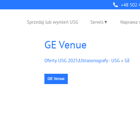
+48 502 
Sprzedaj lub wymień USG
Serwis
Naprawa 
GE Venue
Oferty USG 2025
|
Ultrasonografy - USG
»
GE
GE Venue