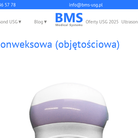
q
46 57 78
info@bms-usg.pl
sond USG
Blog
Oferty USG 2025
Ultrason
konweksowa (objętościowa)