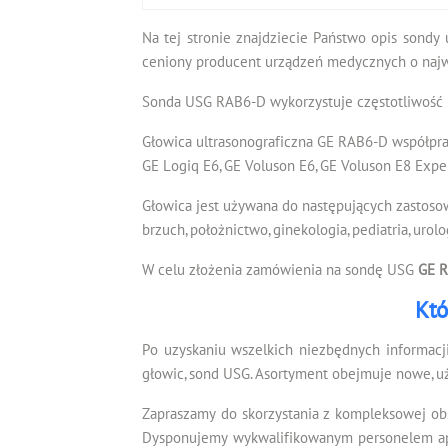
Na tej stronie znajdziecie Państwo opis sondy 
ceniony producent urządzeń medycznych o najwy
Sonda USG RAB6-D wykorzystuje częstotliwość 2
Głowica ultrasonograficzna GE RAB6-D współpra
GE Logiq E6, GE Voluson E6, GE Voluson E8 Expe
Głowica jest używana do następujących zastoso
brzuch, położnictwo, ginekologia, pediatria, urolo
W celu złożenia zamówienia na sondę USG
GE 
Któ
Po uzyskaniu wszelkich niezbędnych informacj
głowic, sond USG. Asortyment obejmuje nowe, u
Zapraszamy do skorzystania z kompleksowej ob
Dysponujemy wykwalifikowanym personelem apli