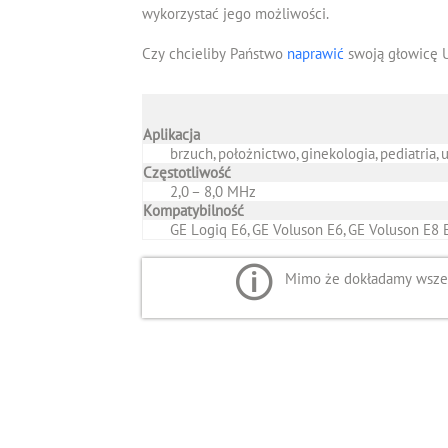
wykorzystać jego możliwości.
Czy chcieliby Państwo
naprawić
swoją głowicę 
Aplikacja
brzuch, położnictwo, ginekologia, pediatria, 
Częstotliwość
2,0 – 8,0 MHz
Kompatybilność
GE Logiq E6, GE Voluson E6, GE Voluson E8 
Mimo że dokładamy wszelk