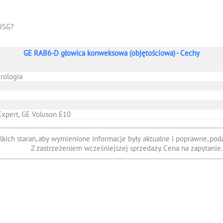
USG?
GE RAB6-D głowica konweksowa (objętościowa) - Cechy
urologia
Expert, GE Voluson E10
ich starań, aby wymienione informacje były aktualne i poprawne, poda
Z zastrzeżeniem wcześniejszej sprzedaży. Cena na zapytanie.