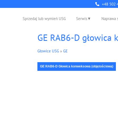
+48 502 
Sprzedaj lub wymień USG
Serwis
Naprawa 
GE RAB6-D głowica 
Głowice USG
»
GE
GE RAB6-D Głowica konweksowa (objętościowa)