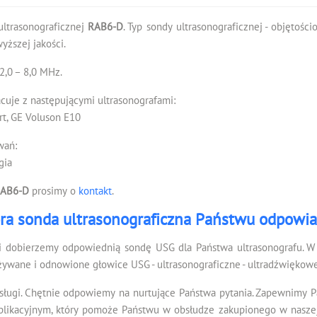
ultrasonograficznej
RAB6-D
. Typ sondy ultrasonograficznej - objętoś
ższej jakości.
,0 – 8,0 MHz.
cuje z następującymi ultrasonografami:
rt, GE Voluson E10
wań:
gia
RAB6-D
prosimy o
kontakt
.
ra sonda ultrasonograficzna Państwu odpowi
i dobierzemy odpowiednią sondę USG dla Państwa ultrasonografu. W 
żywane i odnowione głowice USG - ultrasonograficzne - ultradźwiękowe
sługi. Chętnie odpowiemy na nurtujące Państwa pytania. Zapewnimy 
kacyjnym, który pomoże Państwu w obsłudze zakupionego w naszej f