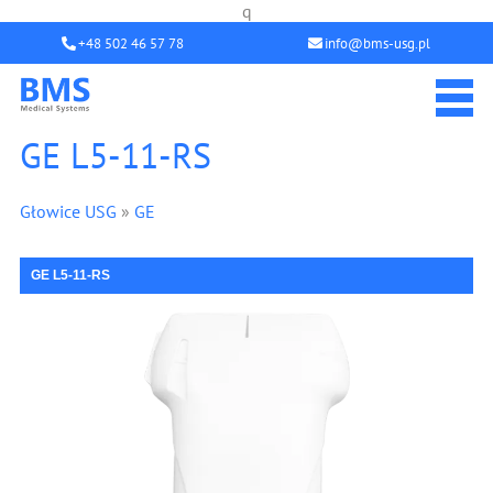
q
+48 502 46 57 78
info@bms-usg.pl
GE L5-11-RS
Głowice USG
»
GE
GE L5-11-RS