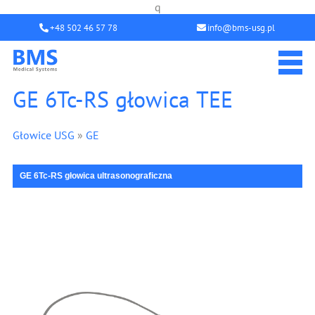
q
+48 502 46 57 78
info@bms-usg.pl
GE 6Tc-RS głowica TEE
Głowice USG
»
GE
GE 6Tc-RS głowica ultrasonograficzna